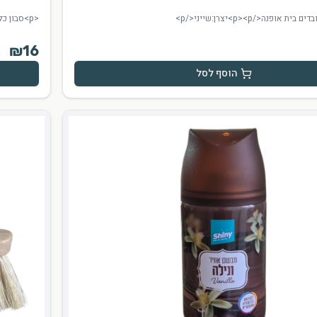
<p>סבון כלים פיירי 24%</p>
₪
16
הוסף לסל