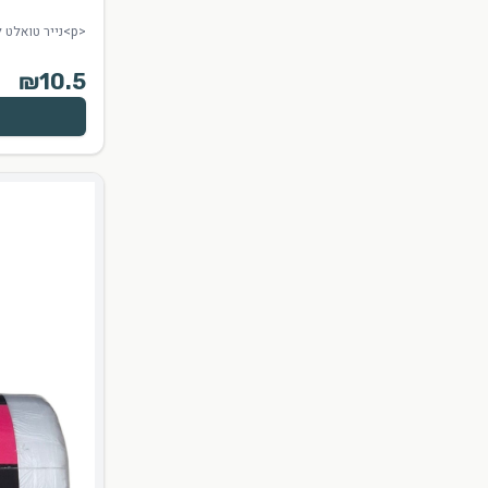
<p>נייר טואלט לח מארז 96 יחידות</p><p>לא נשטפים באסלה</p>
₪
10.5