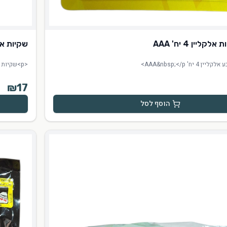
ליין 4 יח' AAA
שקיות אשפה 35 יח' עב
<p>שקיות אשפה 90*75 עבות מאוד 35 יחידות</p><p>משקל - 1.800 קילו</p>
₪
17
הוסף לסל