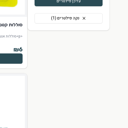
צלחות וסכו"ם
עדכן פילטרים
תבניות אלומיניום
נקה פילטרים (
1
)
סוללות קטנות אלק
מוצרים כללי
<p>סוללות אצבע אלקליין 4 יח' AAA&nbsp;</p>
מתקנים לנייר וסבון
₪
6
מארזי ניקיון