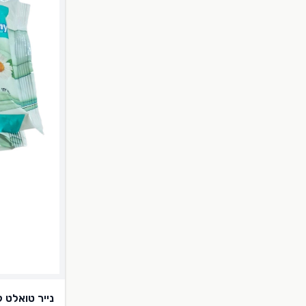
נייר טואלט לח מאר