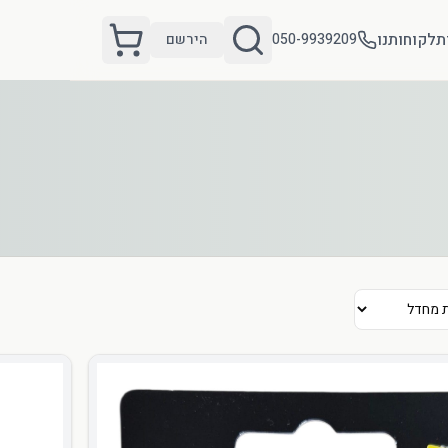
ת
לקוחותנו
050-9939209
הירשם