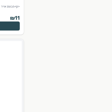
<p>מבשם אויר ובדים בית אופנה</p><p>יצרן:שייני</p>
₪
11