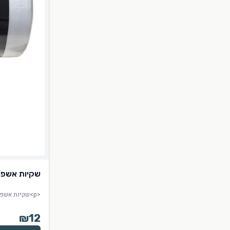
שקיות אשפה שקופות כ
<p>שקיות אשפה שקופות כוכב 100 יח' לפח קטן 70*50</p><p>יצרן: שייני</p>
₪
12