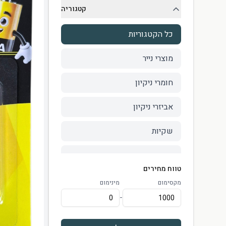
קטגוריה
כל הקטגוריות
מוצרי נייר
חומרי ניקיון
אביזרי ניקיון
שקיות
כפפות
טווח מחירים
אלבדים
מקסימום
מינימום
-
כוסות וגביעי אחסון