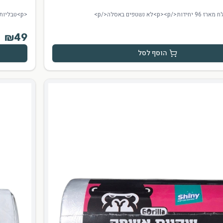
<p>טבליות למדיח פיניש 55 יחידות</p>
₪
49
הוסף לסל