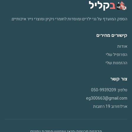
ב
קליל
הספק המועדף על גני ילדים ומוסדות לחומרי ניקיון ומוצרי נייר איכותיים.
קישורים מהירים
אודות
הפרופיל שלי
ההזמנות שלי
צור קשר
טלפון: 050-9939209
eg300663@gmail.com
ארלוזורוב 19 רחובות
מדיניות פרטיות
•
תנאי שימוש
•
מחיקת נתונים