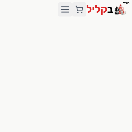
בס"ד
ב
קליל