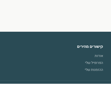
קישורים מהירים
אודות
הפרופיל שלי
ההזמנות שלי
מדיניות פרטיות
•
תנאי שימוש
•
מחיקת נתונים
בקליל שיווק והפצה
נבנה על ידי
יובל אזולאי UV Techs