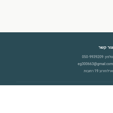
צור קשר
טלפון: 050-9939209
eg300663@gmail.com
ארלוזורוב 19 רחובות